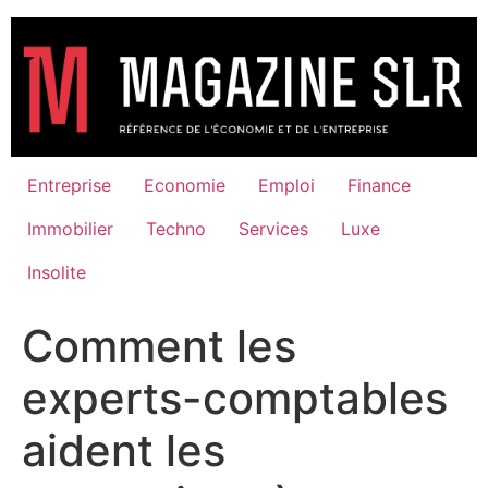
Aller
au
contenu
Entreprise
Economie
Emploi
Finance
Immobilier
Techno
Services
Luxe
Insolite
Comment les
experts-comptables
aident les