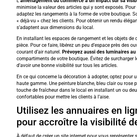
L’
aménagement du commerce a un impact sur sa visibi
minimise la valeur des articles qui y sont exposés. Po
adaptez les rangements à la forme de votre boutique. Soy
« déjà-vu » chez les clients. Pour obtenir un rendu élégan
s’adaptent aux dimensions du local.
En installant les espaces de rangement et les objets de d
pièce. Pour ce faire, libérez un peu d’espace près des ouv
courant d’air naturel.
Prévoyez aussi des luminaires au
compartiments de votre boutique. Évitez de surcharger 
d’avoir une bonne visibilité sur tous les articles.
En ce qui concerne la décoration à adopter, optez pour u
haute gamme. Une peinture blanche, bleu clair ou rose p
touche de fraîcheur dans le local en installant un ou deu
confortables pour mettre les clients à l’aise.
Utilisez les annuaires en lig
pour accroître la visibilité
À défaut de créer un site internet pour vous représenter s