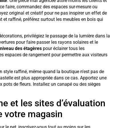
lité
. Une pièce mal agencée attire moins les clients et
ur ce faire, commandez des espaces sur-mesure ou
ez original et créatif pour ne pas inspirer un effet de
t et raffiné, préférez surtout les meubles en bois qui
écorations, privilégiez le passage de la lumière dans la
ertures pour faire passer les rayons solaires et le
 niveau des étagères
pour éclairer tous les
les espaces de rangement pour permettre aux visiteurs
n style raffiné, même quand la boutique n’est pas de
astelle est plus appropriée dans ce cas. Apportez une
x pots de fleurs. Installez un canapé ou des sièges
ne et les sites d’évaluation
 de votre magasin
ur le net, inscrivez-vous tout au moins sur les