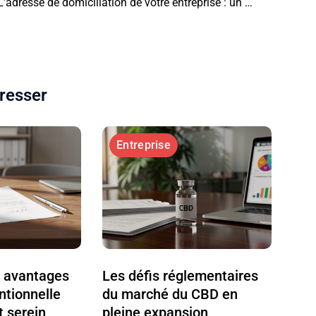
L’adresse de domiciliation de votre entreprise : un choix stratégique et indispensable
éresser
Entreprise
s avantages
Les défis réglementaires
ntionnelle
du marché du CBD en
t serein
pleine expansion