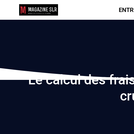
ENTR
Le calcul des frai
cr