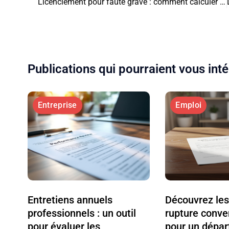
Licenciement pour faute grave : comment calculer l’indemnité ?
Publications qui pourraient vous int
Entreprise
Emploi
Entretiens annuels
Découvrez le
professionnels : un outil
rupture conve
pour évaluer les
pour un dépar