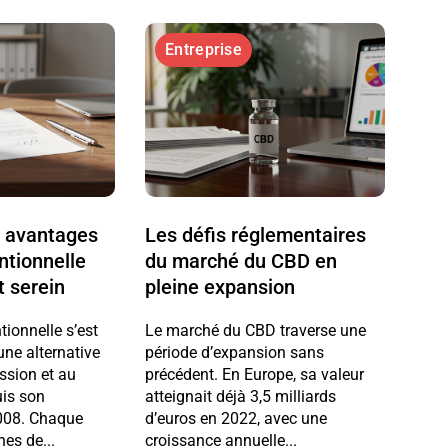
Entreprise
s avantages
Les défis réglementaires
ntionnelle
du marché du CBD en
t serein
pleine expansion
tionnelle s’est
Le marché du CBD traverse une
e alternative
période d’expansion sans
ission et au
précédent. En Europe, sa valeur
uis son
atteignait déjà 3,5 milliards
2008. Chaque
d’euros en 2022, avec une
nes de...
croissance annuelle...