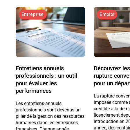
Entreprise
Emploi
Entretiens annuels
Découvrez le
professionnels : un outil
rupture conve
pour évaluer les
pour un dépar
performances
La rupture conven
imposée comme un
Les entretiens annuels
crédible à la dém
professionnels sont devenus un
licenciement dep
pilier de la gestion des ressources
introduction en 
humaines dans les entreprises
année, des centai
françaises. Chaque année,