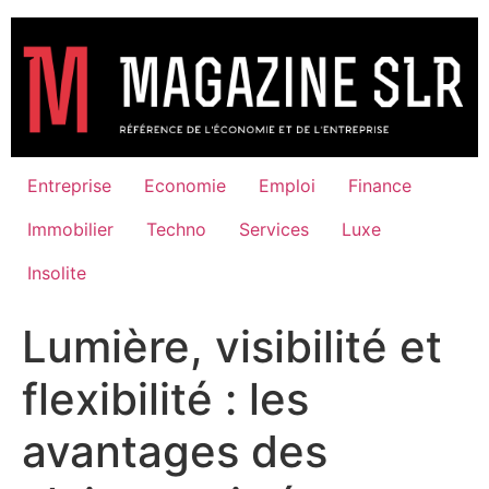
Aller
au
contenu
Entreprise
Economie
Emploi
Finance
Immobilier
Techno
Services
Luxe
Insolite
Lumière, visibilité et
flexibilité : les
avantages des