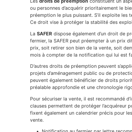
Les
droits de préemption
constituent un aspe
ou personnes d’acquérir prioritairement le bie
préemption le plus puissant. S’il exploite les 
Ce droit vise à protéger la stabilité des explo
La
SAFER
dispose également d’un droit de pré
fermier, la SAFER peut préempter à un prix di
prix, soit retirer son bien de la vente, soit d
mois à compter de la notification qui lui est fa
D’autres droits de préemption peuvent s’appl
projets d’aménagement public ou de protecti
peuvent également bénéficier de droits priorit
préalable approfondie et une chronologie rigo
Pour sécuriser la vente, il est recommandé d
clauses permettent de protéger l’acquéreur po
fixent également un calendrier précis pour les 
vente.
Notification au fermier par lettre rec