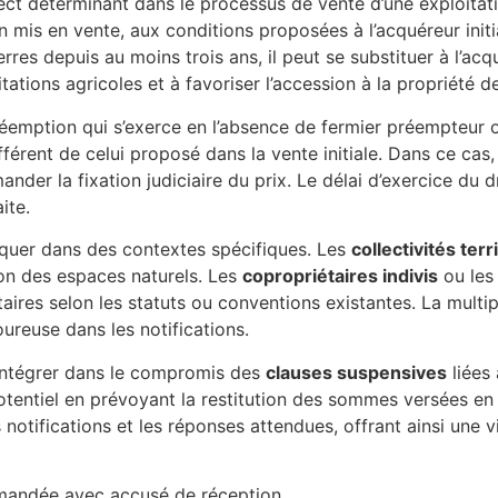
ct déterminant dans le processus de vente d’une exploitatio
n mis en vente, aux conditions proposées à l’acquéreur initi
terres depuis au moins trois ans, il peut se substituer à l’a
itations agricoles et à favoriser l’accession à la propriété d
emption qui s’exerce en l’absence de fermier préempteur o
fférent de celui proposé dans la vente initiale. Dans ce cas
emander la fixation judiciaire du prix. Le délai d’exercice d
ite.
iquer dans des contextes spécifiques. Les
collectivités terr
on des espaces naturels. Les
copropriétaires indivis
ou le
aires selon les statuts ou conventions existantes. La multi
ureuse dans les notifications.
’intégrer dans le compromis des
clauses suspensives
liées
tentiel en prévoyant la restitution des sommes versées en 
notifications et les réponses attendues, offrant ainsi une vi
ommandée avec accusé de réception