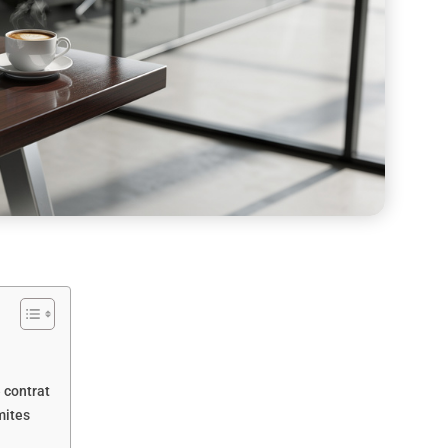
 contrat
mites