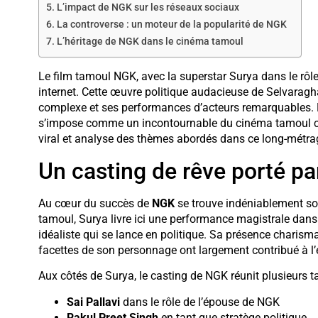
L’impact de NGK sur les réseaux sociaux
La controverse : un moteur de la popularité de NGK
L’héritage de NGK dans le cinéma tamoul
Le film tamoul NGK, avec la superstar Surya dans le rôl
internet. Cette œuvre politique audacieuse de Selvaragh
complexe et ses performances d’acteurs remarquables. M
s’impose comme un incontournable du cinéma tamoul co
viral et analyse des thèmes abordés dans ce long-métrag
Un casting de rêve porté pa
Au cœur du succès de
NGK
se trouve indéniablement son
tamoul, Surya livre ici une performance magistrale dans 
idéaliste qui se lance en politique. Sa présence charisma
facettes de son personnage ont largement contribué à l
Aux côtés de Surya, le casting de NGK réunit plusieurs 
Sai Pallavi
dans le rôle de l’épouse de NGK
Rakul Preet Singh
en tant que stratège politique