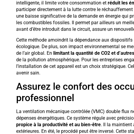
intelligente, il limite votre consommation et
réduit les é
participer directement à la lutte contre le réchauffement
une baisse significative de la demande en énergie qui 
les combustibles fossiles. Il permet par ailleurs un meill
avant d’être introduit dans le circuit, assure un renouve
Cette méthode amoindrit la dépendance aux dispositifs d
écologique. De plus, son impact environnemental se mesu
de l’air global. En
limitant la quantité de CO2 et d’autre
de la pollution atmosphérique. Pour les entreprises e
l’installation de cet appareil est un choix stratégique. 
avenir sain.
Assurez le confort des occ
professionnel
La ventilation mécanique contrôlée (VMC) double flux ne s
dépenses énergétiques. Ce système régule avec précision 
propice à la productivité et au bien-être
. Il la maintien
extérieures. En été, le procédé peut être inversé. Cette s